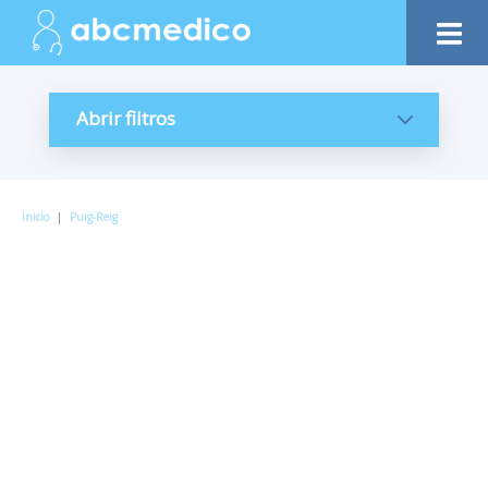
Abrir filtros
Inicio
|
Puig-Reig