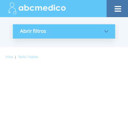
Abrir filtros
Inicio
|
Riells I Viabrea