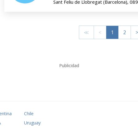
Sant Feliu de Llobregat (Barcelona), 08
≪
<
1
2
Publicidad
entina
Chile
A
Uruguay