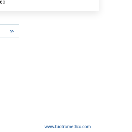
980
>
≫
www.tuotromedico.com