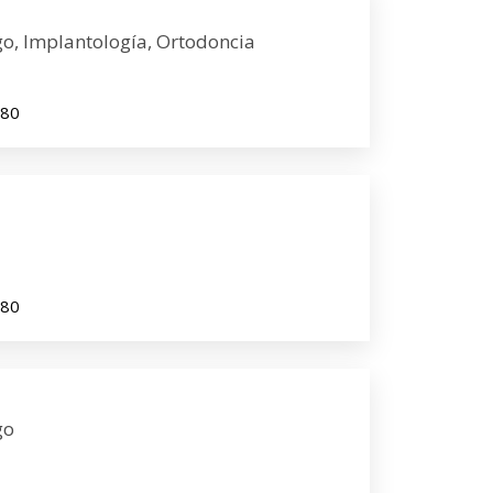
o, Implantología, Ortodoncia
980
980
go