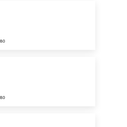
980
980