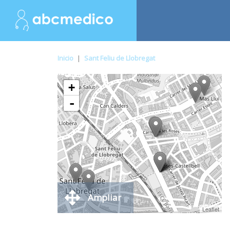
Inicio
|
Sant Feliu de Llobregat
+
-
Ampliar
Leaflet