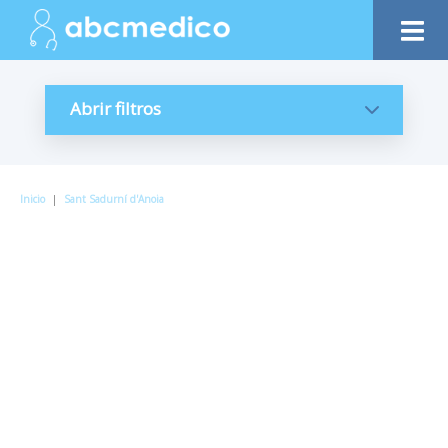
Abrir filtros
Inicio
|
Sant Sadurní d'Anoia