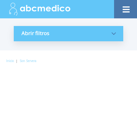
Abrir filtros
Inicio
|
Son Servera