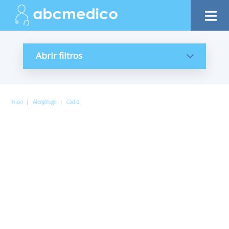
Abrir filtros
Inicio
|
Alergólogo
|
Cádiz