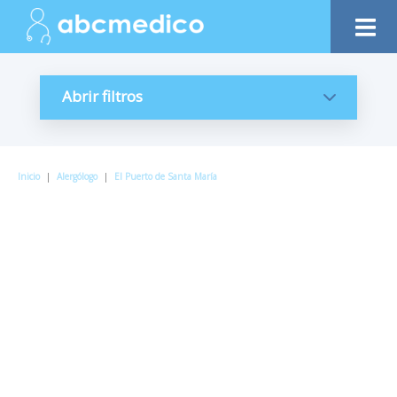
Abrir filtros
Inicio
|
Alergólogo
|
El Puerto de Santa María