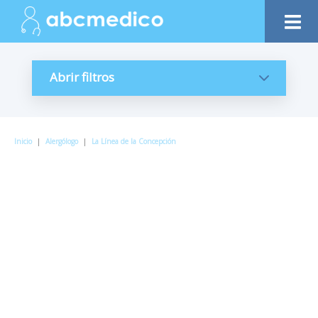
Abrir filtros
Inicio
|
Alergólogo
|
La Línea de la Concepción