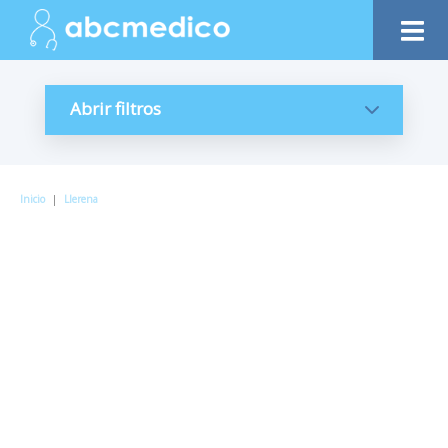
Abrir filtros
Inicio
|
Llerena