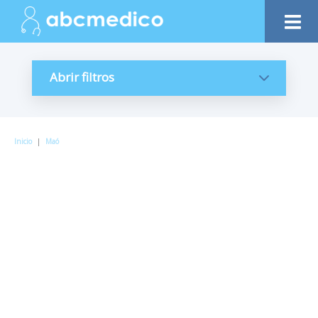
Abrir filtros
Inicio
|
Maó