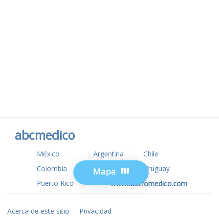
abcmedico
México
Argentina
Chile
Colombia
USA
Uruguay
Mapa
Puerto Rico
www.tuotromedico.com
Acerca de este sitio
Privacidad