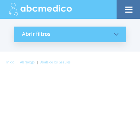
Abrir filtros
Inicio
|
Alergólogo
|
Alcalá de los Gazules